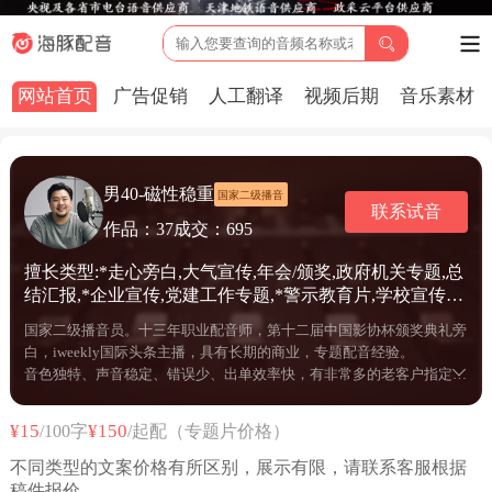
网站首页
广告促销
人工翻译
视频后期
音乐素材
男40-磁性稳重
国家二级播音
联系试音
作品：37
成交：695
擅长类型:*走心旁白,大气宣传,年会/颁奖,政府机关专题,总
结汇报,*企业宣传,党建工作专题,*警示教育片,学校宣传,
新闻播报,城市宣传,招商宣传,科普解说,产品解说,人物专
国家二级播音员。十三年职业配音师，第十二届中国影协杯颁奖典礼旁
题,项目规划,宗教专题,茶酒宣传,MG飞碟说配音,公益宣传,
白，iweekly国际头条主播，具有长期的商业，专题配音经验。
旅游风光,品牌宣传,医院宣传,纪实记录旁白,历史/文献纪
音色独特、声音稳定、错误少、出单效率快，有非常多的老客户指定的
录片,培训课件教学,广告配音,品牌TVC广告,信息流广告,
老师，性价比高！客服极力推荐。
房地产,茶酒广告,动画/角色模仿,自媒体短视频
部分作品：
¥15
¥150
/100字
/起配（专题片价格）
地产广告《碧桂园纪录片》《 潘茂名》《中铁武汉》等。
不同类型的文案价格有所区别，展示有限，请联系客服根据
稿件报价