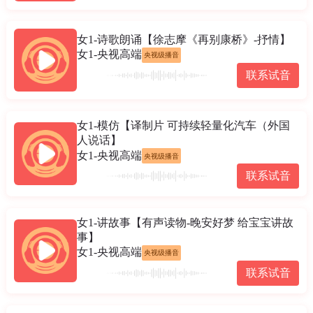
女1-诗歌朗诵【徐志摩《再别康桥》-抒情】
女1-央视高端
央视级播音
联系试音
女1-模仿【译制片 可持续轻量化汽车（外国
人说话】
女1-央视高端
央视级播音
联系试音
女1-讲故事【有声读物-晚安好梦 给宝宝讲故
事】
女1-央视高端
央视级播音
联系试音