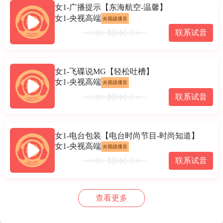
女1-广播提示【东海航空-温馨】
女1-央视高端
央视级播音
联系试音
女1-飞碟说MG【轻松吐槽】
女1-央视高端
央视级播音
联系试音
女1-电台包装【电台时尚节目-时尚知道】
女1-央视高端
央视级播音
联系试音
查看更多