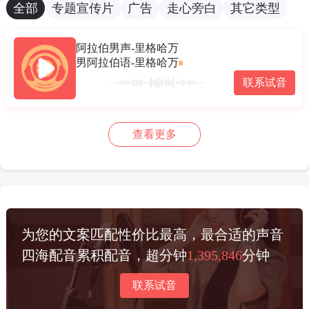
全部
专题宣传片
广告
走心旁白
其它类型
阿拉伯男声-里格哈万
男阿拉伯语-里格哈万
联系试音
查看更多
为您的文案匹配性价比最高，最合适的声音
四海配音累积配音，超分钟
1,395,846
分钟
联系试音