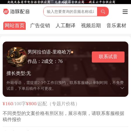
网站首页
广告促销
人工翻译
视频后期
音乐素材
男阿拉伯语-里格哈万
联系试音
作品：2
成交：76
擅长类型:无
外籍母语 ，需提前2-3个工作日预约，联系客服确认录制时间 ，不免费
试音，下单后稿件不可更改。
¥160
¥800
/100字
/起配（专题片价格）
不同类型的文案价格有所区别，展示有限，请联系客服根据
稿件报价