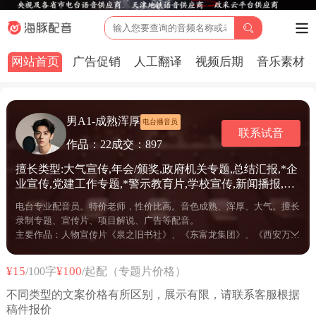
网站首页
广告促销
人工翻译
视频后期
音乐素材
男A1-成熟浑厚
电台播音员
联系试音
作品：22
成交：897
擅长类型:大气宣传,年会/颁奖,政府机关专题,总结汇报,*企
业宣传,党建工作专题,*警示教育片,学校宣传,新闻播报,城
市宣传,招商宣传,科普解说,产品解说,人物专题,项目规划,
电台专业配音员。特价老师，性价比高。音色成熟、浑厚、大气。擅长
茶酒宣传,公益宣传,旅游风光,品牌宣传,医院宣传,纪实记
录制专题、宣传片、项目解说、广告等配音。
录旁白,历史/文献纪录片,语音IC/TTS,培训课件教学,广告
主要作品：人物宣传片《泉之旧书社》、《东富龙集团》、《西安万通
配音,信息流广告,促销叫卖广告,节日广告,商场广播,自媒
汽车学校》等
体短视频
¥15
¥100
/100字
/起配（专题片价格）
不同类型的文案价格有所区别，展示有限，请联系客服根据
稿件报价