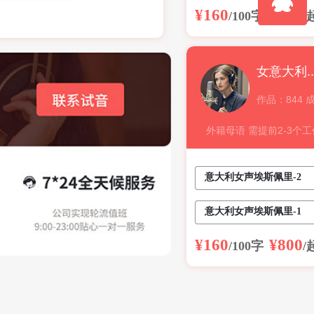
¥160
¥800
/100字
/
女意大利语-
作品：844 
外籍母语 需提前2-3个
音 下单后稿件不可更改..
意大利女声埃斯佩里-2
意大利女声埃斯佩里-1
¥160
¥800
/100字
/