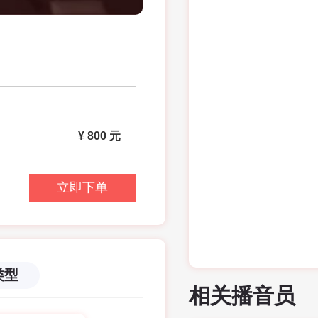
¥
800
元
类型
相关播音员