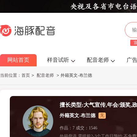
网站首页
样音试听
配音老师
广
当前位置：
首页
>
配音老师
>
外籍英文-布兰德
擅长类型:大气宣传,年会/颁奖,
外籍英文-布兰德
无
作专题,*警示教育片,学校宣传,
作品：7 成交：1546
品解说,人物专题,项目规划,宗教
外籍母语 需提前2-3个工作日预约 不免