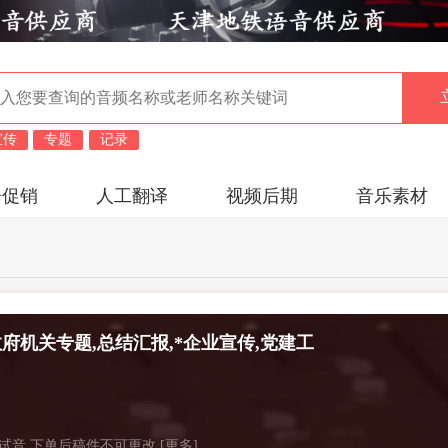
宣传
专题
记录
告促销
人工翻译
视频后期
音乐素材
政府机关专题,总结汇报,*企业宣传,党建工
新闻播报,城市宣传,招商宣传,科普解说,产
专题,茶酒宣传,公益宣传,品牌宣传,医院宣
费试音 下单后稿件不可更改
[更多]