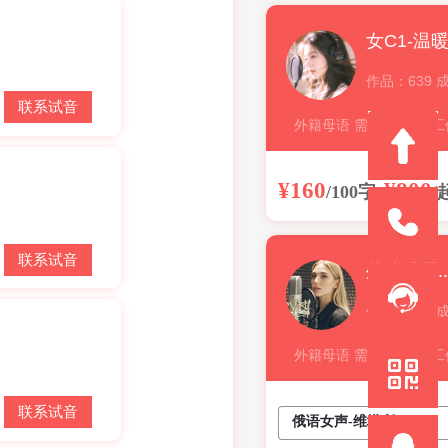
作品：639 
联系试音
外籍母语 需提前2-3个
音 下单后稿件不可更改..
¥160
¥800
/100字
/
联系试音
外籍俄语女声
作品：546 
外籍母语 需提前2-3个
音 下单后稿件不可更改..
联系试音
俄语女声-维塔利