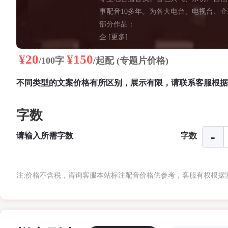
培训课件教学,广告配音,促销叫
事配音10多年。为各大电台、电视台、
部分作品：
企
[更多]
¥20
¥150
/100字
/起配 (专题片价格)
不同类型的文案价格有所区别，展示有限，请联系客服根据
字数
字数
注:价格不含税，咨询客服本站标注配音价格供参考，客服有权