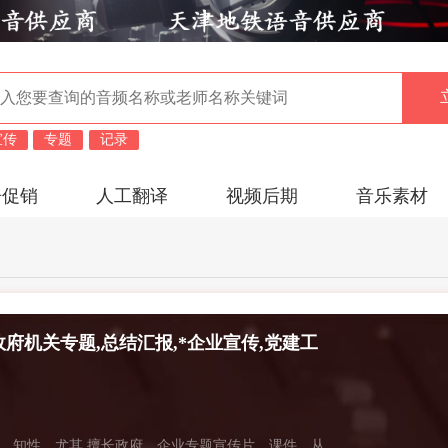
宣传
专题
记录
告促销
人工翻译
视频后期
音乐素材
政府机关专题,总结汇报,*企业宣传,党建工
宣传,科普解说,产品解说,人物专题,项目规
,医院宣传,纪实记录旁白,历史/文献纪录片,
、知性。尤其 擅长政府、企业专题宣传片、课件。从