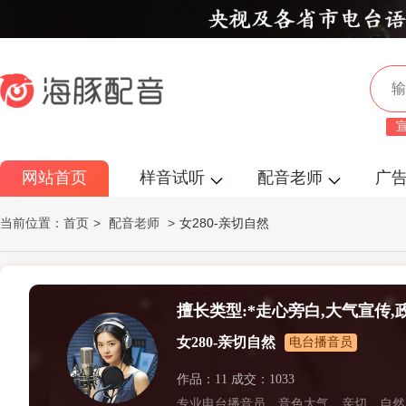
网站首页
样音试听
配音老师
广
当前位置：
首页
>
配音老师
>
女280-亲切自然
擅长类型:*走心旁白,大气宣传,
女280-亲切自然
电台播音员
作专题,学校宣传,城市宣传,招商
作品：11 成交：1033
划,宗教专题,公益宣传,旅游风光
专业电台播音员。音色大气、亲切、自然