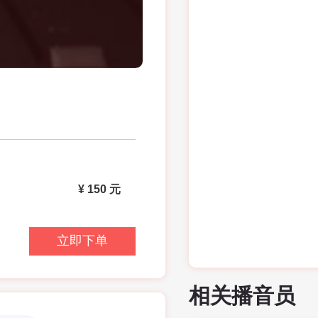
¥
150
元
相关播音员