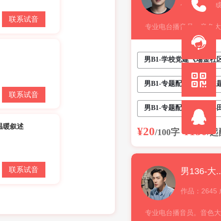
作品：697 
联系试音
专业电台播音员。音色大
性。尤其 擅长政府、企
件。从事配音10多年。
男B1-学校党建《瑞金社
台、企事业单位录制过片
重
男B1-专题配音《大赛主
部分作品：
联系试音
企...
男B1-专题配音《一汽丰
温暖叙述
¥20
¥150
/100字
/起
联系试音
男136-大
作品：2645
专业电台播音员。音色大