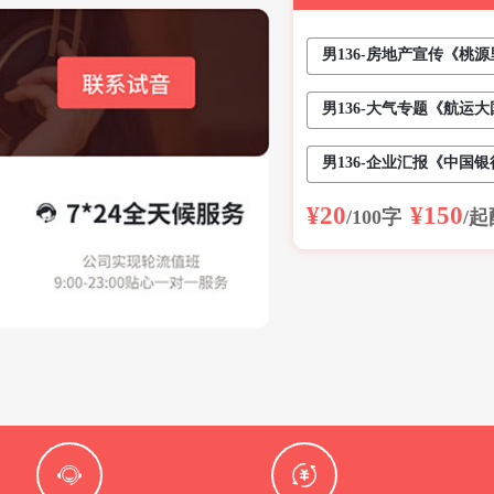
性。尤其 擅长政府、企
件。从事配音10多年。
男136-房地产宣传《桃
台、企事业单位录制过片
男136-大气专题《航运
部分作品：
企...
男136-企业汇报《中国
¥20
¥150
/100字
/起