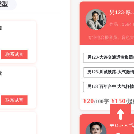
类型
男123-厚
作品：3564
报
专业电台播音员。音色大
性。尤其 擅长政府、企
联系试音
件。从事配音10多年。
男123-大连交通运输集
台、企事业单位录制过片
稳
男123-川藏铁路-大气激
部分作品：
重
企...
男123-百年合中 大气抒情
¥20
¥150
联系试音
/100字
/起