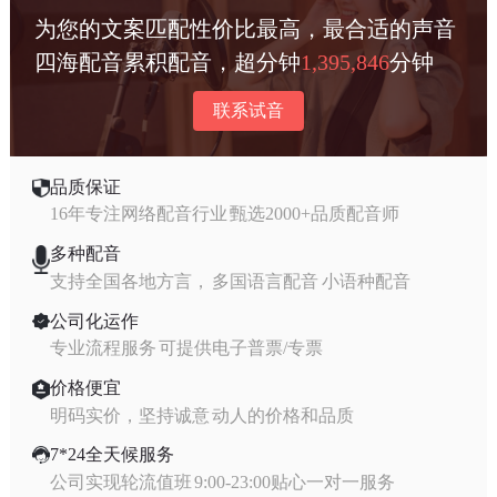
为您的文案匹配性价比最高，最合适的声音
四海配音累积配音，超分钟
1,395,846
分钟
联系试音
品质保证
16年专注网络配音行业 甄选2000+品质配音师
多种配音
支持全国各地方言， 多国语言配音 小语种配音
公司化运作
专业流程服务 可提供电子普票/专票
价格便宜
明码实价，坚持诚意 动人的价格和品质
7*24全天候服务
公司实现轮流值班 9:00-23:00贴心一对一服务