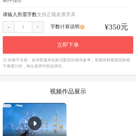
稿件报价
请输入所需字数
支持正规发票开具
¥
350
元
字数计算说明
-
+
立即下单
注:价格不含税，咨询客服本站标注配音价格供参考，客服有权根据实际稿
子难度计价，每位老师均有起录价。
视频作品展示