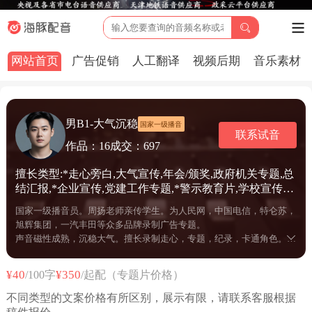
网站首页
广告促销
人工翻译
视频后期
音乐素材
男B1-大气沉稳
国家一级播音
联系试音
作品：16
成交：697
擅长类型:*走心旁白,大气宣传,年会/颁奖,政府机关专题,总
结汇报,*企业宣传,党建工作专题,*警示教育片,学校宣传,
新闻播报,城市宣传,招商宣传,科普解说,产品解说,人物专
国家一级播音员。周扬老师亲传学生。为人民网，中国电信，特仑苏，
题,项目规划,宗教专题,茶酒宣传,MG飞碟说配音,公益宣传,
旭辉集团，一汽丰田等众多品牌录制广告专题。
旅游风光,品牌宣传,医院宣传,纪实记录旁白,历史/文献纪
声音磁性成熟，沉稳大气。擅长录制走心，专题，纪录，卡通角色。
录片,培训课件教学,广告配音,品牌TVC广告,商场广播,房
部分作品：
地产,茶酒广告
走心宣传片《中国电信》，专题片《中电北海大都会》，品质广告《农
¥40
¥350
/100字
/起配（专题片价格）
夫山泉》，《雨林古树茶》《茅台1935》等。
不同类型的文案价格有所区别，展示有限，请联系客服根据