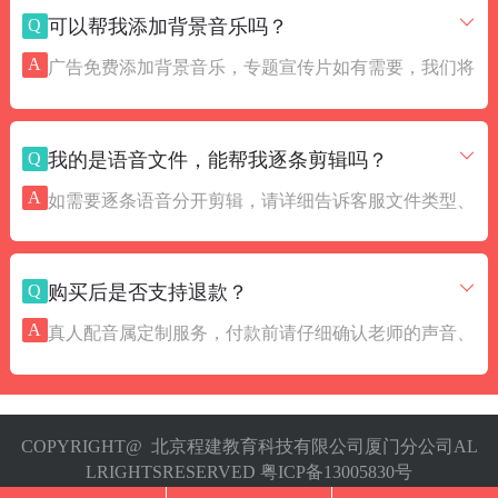
Q
可以帮我添加背景音乐吗？
解答。
A
广告免费添加背景音乐，专题宣传片如有需要，我们将
发送背景音乐包供您挑选，您选中后通知客服人员，安
排完成添加。
Q
我的是语音文件，能帮我逐条剪辑吗？
A
如需要逐条语音分开剪辑，请详细告诉客服文件类型、
文件名等要求，客服将安排专业人员帮助完成剪辑。
Q
购买后是否支持退款？
A
真人配音属定制服务，付款前请仔细确认老师的声音、
语速、情绪和感觉，成品录制完成后，不支持退款，可
以修改调整。
COPYRIGHT@ 北京程建教育科技有限公司厦门分公司AL
LRIGHTSRESERVED 粤ICP备13005830号