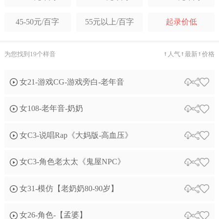
温和抒情
科技时尚
年轻时尚
培训课件教学
有声读物
广告配音
45-50元/百字
55元以上/百字
起录价低
纪实记录
自然诉说
伤感悲怆
品牌TVC广告
信息流广告
促销叫卖广告
为您找到19个样音
人气
最新
价格
素人自然
幽默搞怪
港台腔
节日广告
广播提示音
房地产
科技感
舌尖感
可爱
女21-游戏CG-游戏旁白-老年音
茶酒广告
栏目包装
游戏CG
女108-老年音-奶奶
动画/角色模仿
说唱快板
朗诵喊麦
自媒体短视频
电话彩铃
歌曲翻唱
女C3-说唱Rap《大妈版-高血压》
译制片
其它类型
女C3-角色老太太《鬼屋NPC》
女31-模仿【老奶奶80-90岁】
女26-角色-【孟婆】