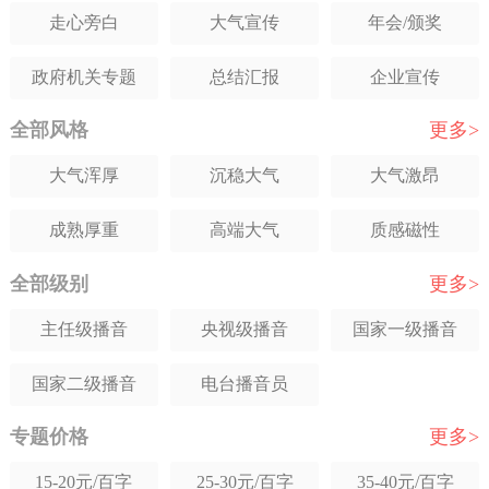
走心旁白
大气宣传
年会/颁奖
波兰语
泰语
其它语种
政府机关专题
总结汇报
企业宣传
全部风格
更多>
党建工作专题
警示教育片
学校宣传
大气浑厚
沉稳大气
大气激昂
新闻播报
城市宣传
招商宣传
成熟厚重
高端大气
质感磁性
科普解说
产品解说
人物专题
全部级别
更多>
低沉走心
深情感人
讲解感
项目规划
宗教专题
茶酒宣传
主任级播音
央视级播音
国家一级播音
舒缓抒情
夸张震撼
年轻舒缓
MG飞碟说配音
新闻播报
公益宣传
国家二级播音
电台播音员
年轻稳重
轻松活泼
成熟知性
旅游风光
品牌宣传
医院宣传
专题价格
更多>
甜美亲切
温柔知性
激情力度
纪实记录旁白
历史/文献纪录片
语音IC/TTS
15-20元/百字
25-30元/百字
35-40元/百字