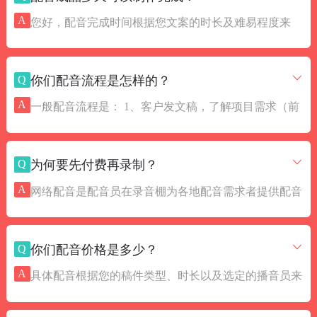
本。
A
您好，配音完成时间根据您文案的时长及难易程度来
定，为保证您的配音质量，我们会合理安排录制作时
间。一般情况下，广告和10分钟内的稿件，3小时内完
Q
你们配音流程是怎样的？
成。如客户有加急稿件或紧急情况，我们会启动优先应
急程序，竭力快速出品。
A
一般配音流程是： 1、客户发文稿，了解项目需求（前
期声音分析，快速推荐播音员） 2、按客户文稿及选定
播音员出样（真诚互动） 3、样音通过，打款录成品
Q
为何要先付费再录制？
（急稿优先安排） 4、成品校对无误，光纤快速传输
（节省客户时间）
A
网络配音是配音员在录音棚为各地配音需求者提供配音
服务，并以互联网为桥梁开展业务，专业、高效、交易
安全、服务周到，当天可录制成品，大力节省客户时间
Q
你们配音价格是多少？
成本，为更多影视广告公司、后期制作人员提供了便利
条件。由于配音服务独有的时效性和版权，为了保障双
A
具体配音根据您的稿件类型、时长以及选定的播音员来
方利益，一般在样音通过后交付全款，以确保后续的成
确定。为方便您按预算试听，我们在首页有按价格区分
品录制。
不同的老师样音，您也可以直接咨询在线客服为您详细