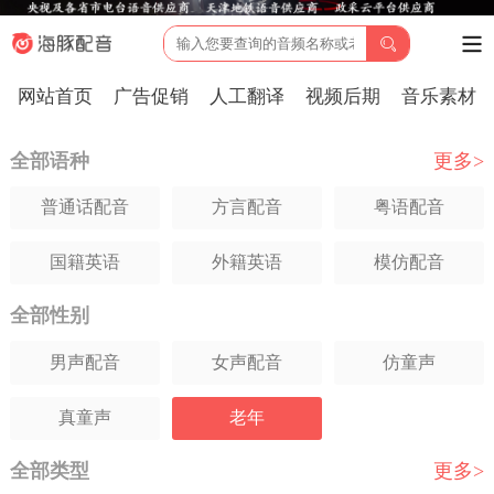
网站首页
广告促销
人工翻译
视频后期
音乐素材
全部语种
更多>
普通话配音
方言配音
粤语配音
国籍英语
外籍英语
模仿配音
全部性别
日语配音
韩语配音
俄语配音
男声配音
女声配音
仿童声
法语配音
德语配音
葡萄牙语
真童声
老年
西班牙语
意大利语
印尼
全部类型
更多>
越南语
马来西亚语
阿拉伯语