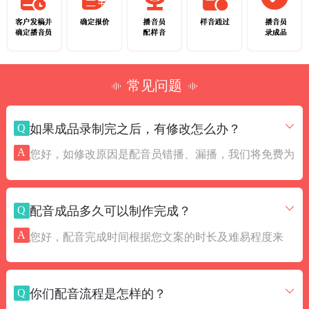
常见问题
Q
如果成品录制完之后，有修改怎么办？
A
您好，如修改原因是配音员错播、漏播，我们将免费为
您补配。如文稿修改篇幅较大、或是每段里面都有需要
修改的文字，为了保证配音质量需要重录的，我们会根
Q
配音成品多久可以制作完成？
据修改需求与配音员协商最优惠价位，为您节约制作成
本。
A
您好，配音完成时间根据您文案的时长及难易程度来
定，为保证您的配音质量，我们会合理安排录制作时
间。一般情况下，广告和10分钟内的稿件，3小时内完
Q
你们配音流程是怎样的？
成。如客户有加急稿件或紧急情况，我们会启动优先应