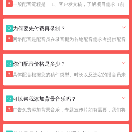
急程序，竭力快速出品。
A
一般配音流程是： 1、客户发文稿，了解项目需求（前
期声音分析，快速推荐播音员） 2、按客户文稿及选定
播音员出样（真诚互动） 3、样音通过，打款录成品
Q
为何要先付费再录制？
（急稿优先安排） 4、成品校对无误，光纤快速传输
（节省客户时间）
A
网络配音是配音员在录音棚为各地配音需求者提供配音
服务，并以互联网为桥梁开展业务，专业、高效、交易
安全、服务周到，当天可录制成品，大力节省客户时间
Q
你们配音价格是多少？
成本，为更多影视广告公司、后期制作人员提供了便利
条件。由于配音服务独有的时效性和版权，为了保障双
A
具体配音根据您的稿件类型、时长以及选定的播音员来
方利益，一般在样音通过后交付全款，以确保后续的成
确定。为方便您按预算试听，我们在首页有按价格区分
品录制。
不同的老师样音，您也可以直接咨询在线客服为您详细
Q
可以帮我添加背景音乐吗？
解答。
A
广告免费添加背景音乐，专题宣传片如有需要，我们将
发送背景音乐包供您挑选，您选中后通知客服人员，安
排完成添加。