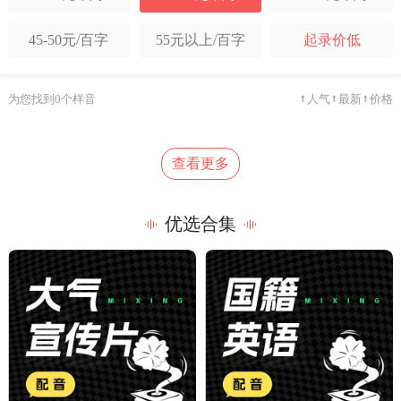
温和抒情
科技时尚
年轻时尚
培训课件教学
有声读物
广告配音
45-50元/百字
55元以上/百字
起录价低
纪实记录
自然诉说
伤感悲怆
品牌TVC广告
信息流广告
促销叫卖广告
为您找到0个样音
人气
最新
价格
素人自然
幽默搞怪
港台腔
节日广告
广播提示音
房地产
科技感
舌尖感
可爱
茶酒广告
栏目包装
游戏CG
查看更多
动画/角色模仿
说唱快板
朗诵喊麦
优选合集
自媒体短视频
电话彩铃
歌曲翻唱
译制片
其它类型