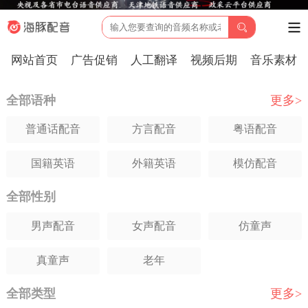
网站首页
广告促销
人工翻译
视频后期
音乐素材
全部语种
更多>
普通话配音
方言配音
粤语配音
国籍英语
外籍英语
模仿配音
全部性别
日语配音
韩语配音
俄语配音
男声配音
女声配音
仿童声
法语配音
德语配音
葡萄牙语
真童声
老年
西班牙语
意大利语
印尼
全部类型
更多>
越南语
马来西亚语
阿拉伯语