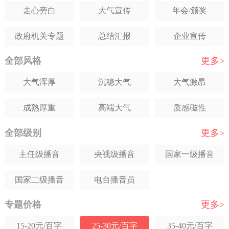
走心旁白
大气宣传
年会/颁奖
波兰语
泰语
其它语种
政府机关专题
总结汇报
企业宣传
全部风格
更多>
党建工作专题
警示教育片
学校宣传
大气浑厚
沉稳大气
大气激昂
新闻播报
城市宣传
招商宣传
成熟厚重
高端大气
质感磁性
科普解说
产品解说
人物专题
全部级别
更多>
低沉走心
深情感人
讲解感
项目规划
宗教专题
茶酒宣传
主任级播音
央视级播音
国家一级播音
舒缓抒情
夸张震撼
年轻舒缓
MG飞碟说配音
新闻播报
公益宣传
国家二级播音
电台播音员
年轻稳重
轻松活泼
成熟知性
旅游风光
品牌宣传
医院宣传
专题价格
更多>
甜美亲切
温柔知性
激情力度
纪实记录旁白
历史/文献纪录片
语音IC/TTS
15-20元/百字
25-30元/百字
35-40元/百字